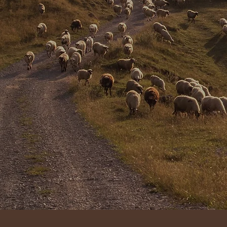
La q
l’a