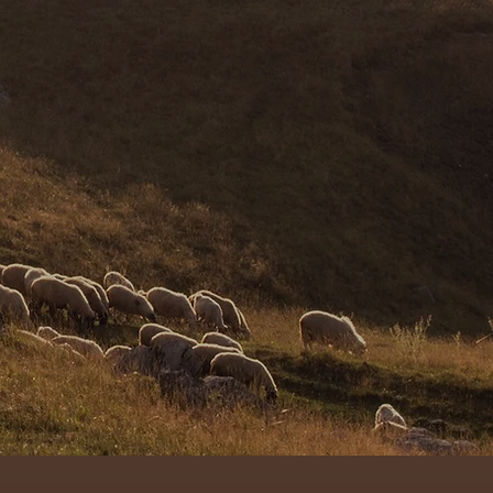
verso
one.